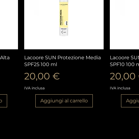
Vista rapida
V
Alta
Lacoore SUN Protezione Media
Lacoore SU
SPF25 100 ml
SPF10 100 
Prezzo
Prezz
20,00 €
20,00
IVA inclusa
IVA inclusa
o
Aggiungi al carrello
Aggiu
Carica altro