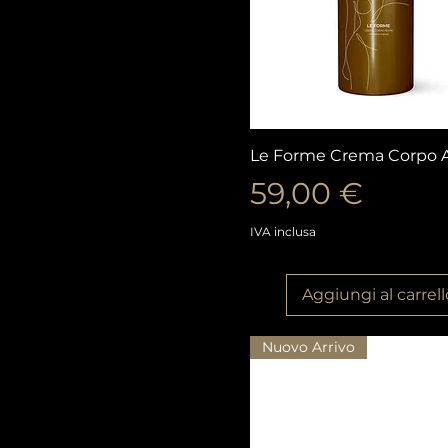
Vista rapida
Le Forme Crema Corpo 
Prezzo
59,00 €
IVA inclusa
Aggiungi al carrell
Nuovo Arrivo