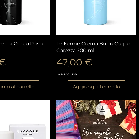
ista rapida
Vista rapida
rema Corpo Push-
Le Forme Crema Burro Corpo
Carezza 200 ml
o
Prezzo
 €
42,00 €
IVA inclusa
ngi al carrello
Aggiungi al carrello