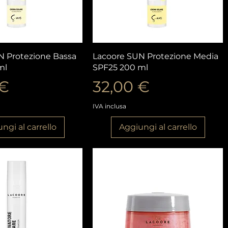
ista rapida
Vista rapida
N Protezione Bassa
Lacoore SUN Protezione Media
ml
SPF25 200 ml
o
Prezzo
 €
32,00 €
IVA inclusa
ngi al carrello
Aggiungi al carrello