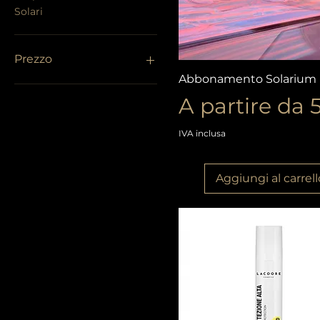
Solari
Prezzo
Vista rapida
Abbonamento Solarium
Prezzo scont
A partire da
0 €
75 €
IVA inclusa
Aggiungi al carrell