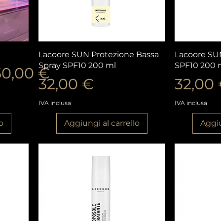
Vista rapida
V
Lacoore SUN Protezione Bassa
Lacoore SU
Spray SPF10 200 ml
SPF10 200 
ato
50,00 €
Prezzo
Prezz
32,00 €
32,00
IVA inclusa
IVA inclusa
o
Aggiungi al carrello
Aggiu