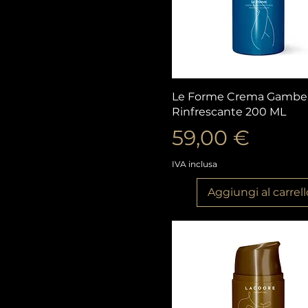
Vista rapida
Le Forme Crema Gambe
Rinfrescante 200 ML
Prezzo
59,00 €
IVA inclusa
Aggiungi al carrell