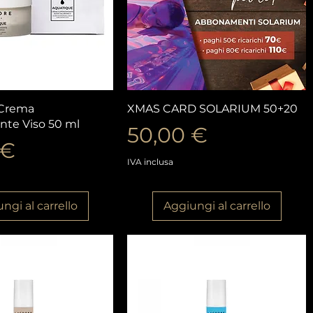
ista rapida
Vista rapida
 Crema
XMAS CARD SOLARIUM 50+20
nte Viso 50 ml
Prezzo
50,00 €
o
 €
IVA inclusa
ngi al carrello
Aggiungi al carrello