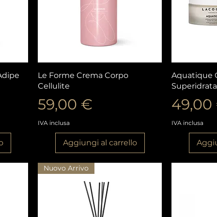
Vista rapida
V
Adipe
Le Forme Crema Corpo
Aquatique
Cellulite
Superidrata
Prezzo
Prezz
59,00 €
49,00
IVA inclusa
IVA inclusa
o
Aggiungi al carrello
Aggiu
Nuovo Arrivo