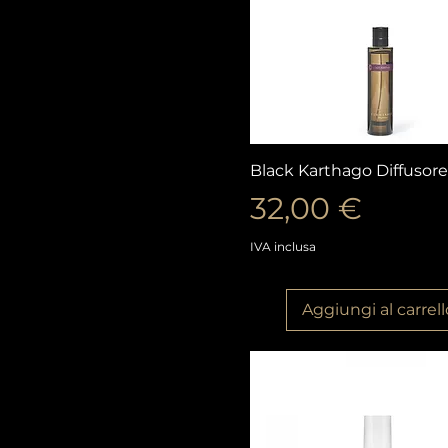
Vista rapida
Black Karthago Diffusore
Prezzo
32,00 €
IVA inclusa
Aggiungi al carrell