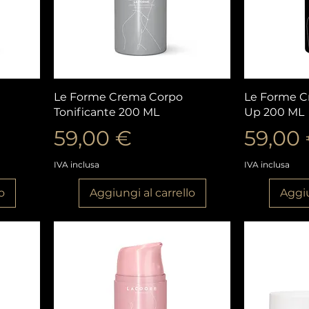
Vista rapida
V
Le Forme Crema Corpo
Le Forme C
Tonificante 200 ML
Up 200 ML
Prezzo
Prezz
59,00 €
59,00
IVA inclusa
IVA inclusa
o
Aggiungi al carrello
Aggiu