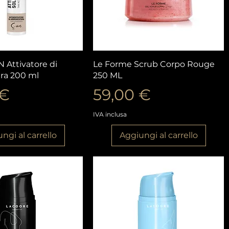
ista rapida
Vista rapida
 Attivatore di
Le Forme Scrub Corpo Rouge
ra 200 ml
250 ML
o
Prezzo
 €
59,00 €
IVA inclusa
ngi al carrello
Aggiungi al carrello