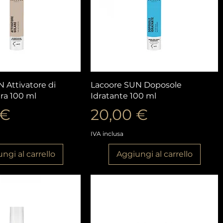
ista rapida
Vista rapida
 Attivatore di
Lacoore SUN Doposole
ra 100 ml
Idratante 100 ml
o
Prezzo
 €
20,00 €
IVA inclusa
ngi al carrello
Aggiungi al carrello