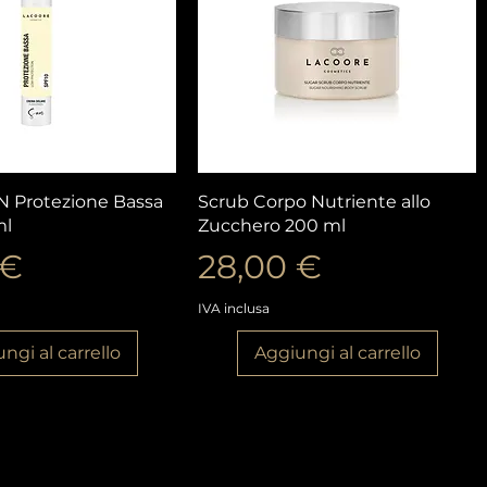
ista rapida
Vista rapida
N Protezione Bassa
Scrub Corpo Nutriente allo
ml
Zucchero 200 ml
o
Prezzo
 €
28,00 €
IVA inclusa
ngi al carrello
Aggiungi al carrello