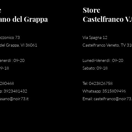
e
Store
ano del Grappa
Castelfranco V.
Policy
ezzonico 73
Via Spagna 12
del Grappa
, VI 36061
Castelfranco Veneto
, TV 31
Shipping & Returns
Tel: 
enerdì : 09-20
Lunedì-Venerdì : 09-20
Store Policy
Email
09-18
Sabato: 09-18
Payment Methods
FAQ
4280468
Tel: 0423826758
p: 3923481432
Whatsapp: 3515809496
ssano@noir73.it
Email:
castelfranco@noir73.