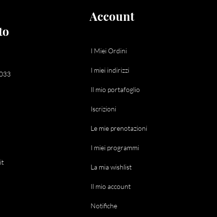
Account
to
I Miei Ordini
I miei indirizzi
033​
Il mio portafoglio
123-456-7890
:
info@mysite.com
Iscrizioni
Le mie prenotazioni
I miei programmi
it
La mia wishlist
Il mio account
Notifiche