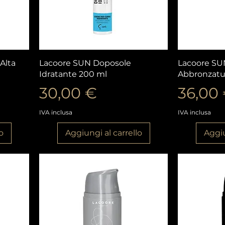
Vista rapida
V
Alta
Lacoore SUN Doposole
Lacoore SUN
Idratante 200 ml
Abbronzatu
Prezzo
Prezz
30,00 €
36,00
IVA inclusa
IVA inclusa
o
Aggiungi al carrello
Aggiu