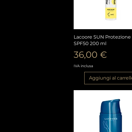
Vista rapida
Lacoore SUN Protezione 
SPF50 200 ml
Prezzo
36,00 €
IVA inclusa
Aggiungi al carrell