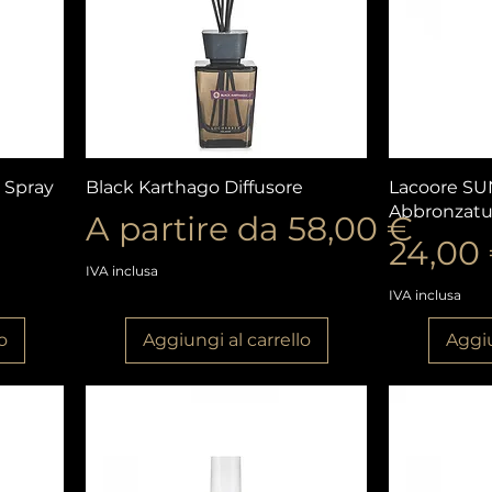
Vista rapida
V
 Spray
Black Karthago Diffusore
Lacoore SUN
Abbronzatu
Prezzo scontato
A partire da
58,00 €
Prezz
24,00
IVA inclusa
IVA inclusa
o
Aggiungi al carrello
Aggiu