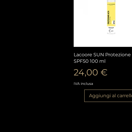
Vista rapida
Lacoore SUN Protezione 
SPF50 100 ml
Prezzo
24,00 €
IVA inclusa
Aggiungi al carrell