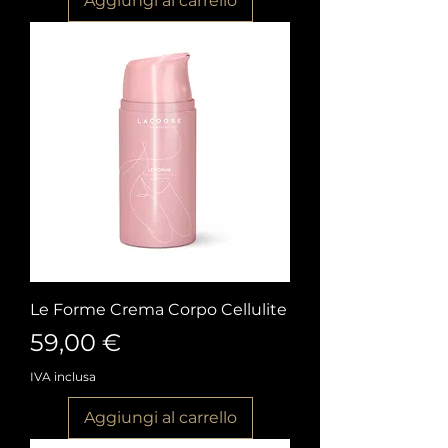
Aggiungi al carrello
Le Forme Crema Corpo Cellulite
Prezzo
59,00 €
IVA inclusa
Aggiungi al carrello