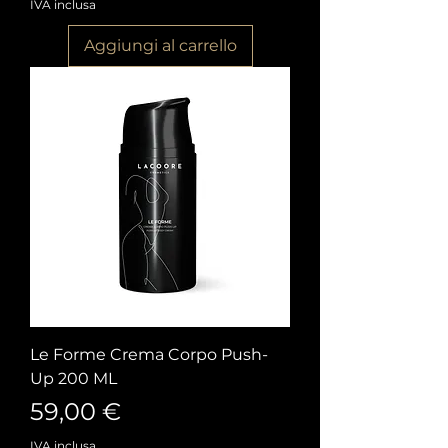
IVA inclusa
Aggiungi al carrello
Le Forme Crema Corpo Push-
Up 200 ML
Prezzo
59,00 €
IVA inclusa