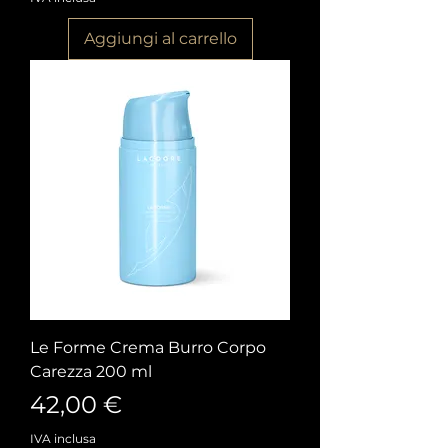
Aggiungi al carrello
Le Forme Crema Burro Corpo
Carezza 200 ml
Prezzo
42,00 €
IVA inclusa