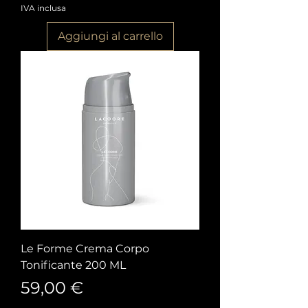
IVA inclusa
Aggiungi al carrello
Le Forme Crema Corpo
Tonificante 200 ML
Prezzo
59,00 €