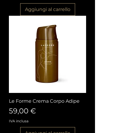
Aggiungi al carrello
Le Forme Crema Corpo Adipe
Prezzo
59,00 €
IVA inclusa