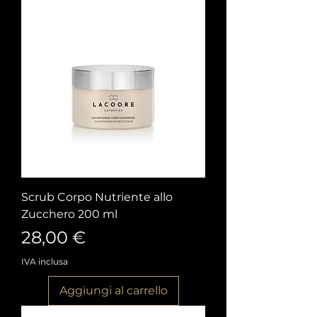
Scrub Corpo Nutriente allo
Zucchero 200 ml
Prezzo
28,00 €
IVA inclusa
Aggiungi al carrello