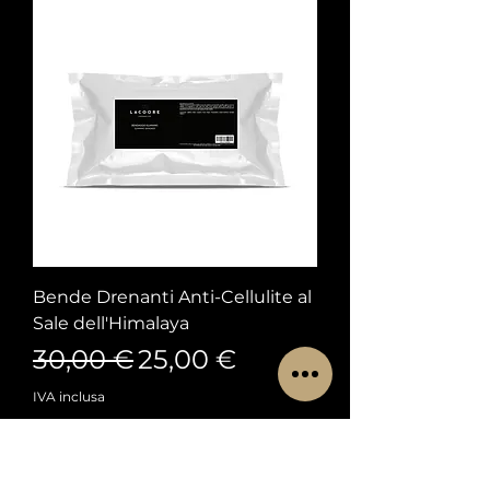
Bende Drenanti Anti-Cellulite al
Sale dell'Himalaya
Prezzo regolare
Prezzo scontato
30,00 €
25,00 €
IVA inclusa
Aggiungi al carrello