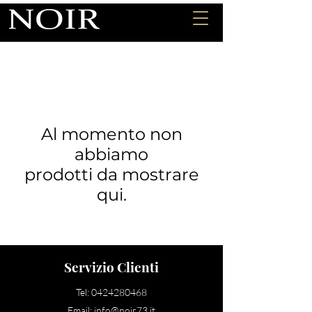
Al momento non
abbiamo
prodotti da mostrare
qui.
Servizio Clienti
Tel:
0424280468
Email:
info@noir73.it