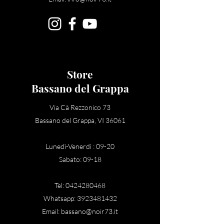
Store
Bassano del Grappa
Via Cà Rezzonico 73
Bassano del Grappa
, VI 36061
Lunedì-Venerdì : 09-20
Sabato: 09-18
Tel:
0424280468
Whatsapp:
3923481432
Email:
bassano@noir73.it