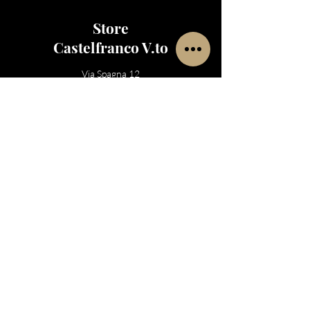
Store
Castelfranco V.to
Via Spagna 12
Castelfranco Veneto
, TV 31033​
Lunedì-Venerdì : 09-20
Sabato: 09-18
Tel:
0423826758
Whatsapp:
3515809496
Email:
castelfranco@noir73.it
Account